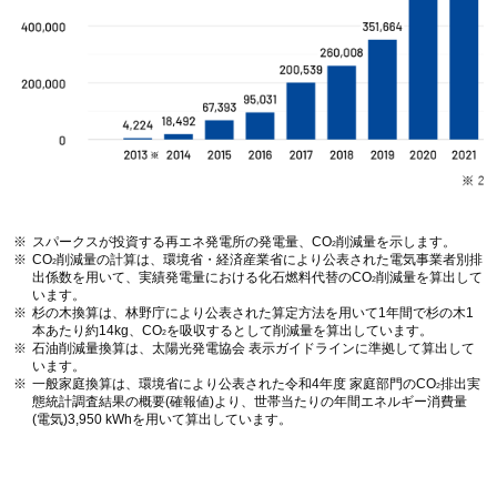
スパークスが投資する再エネ発電所の発電量、CO
削減量を示します。
2
CO
削減量の計算は、環境省・経済産業省により公表された電気事業者別排
2
出係数を用いて、実績発電量における化石燃料代替のCO
削減量を算出して
2
います。
杉の木換算は、林野庁により公表された算定方法を用いて1年間で杉の木1
本あたり約14kg、CO
を吸収するとして削減量を算出しています。
2
石油削減量換算は、太陽光発電協会 表示ガイドラインに準拠して算出して
います。
一般家庭換算は、環境省により公表された令和4年度 家庭部門のCO
排出実
2
態統計調査結果の概要(確報値)より、世帯当たりの年間エネルギー消費量
(電気)3,950 kWhを用いて算出しています。