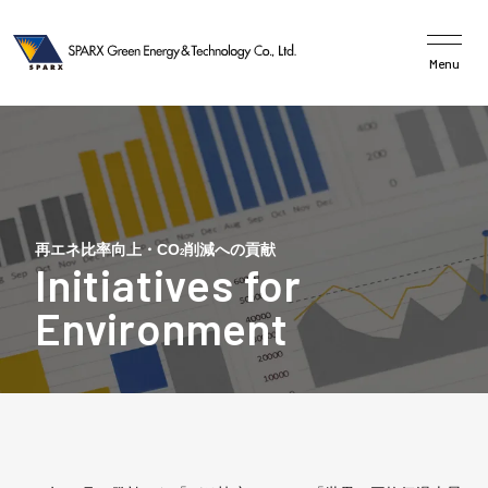
Menu
ニュース
企業理念
再エネ比率向上・CO
削減への貢献
2
事業の強み
発電設備・蓄電設備・水素製造設備
企業情報
サステナビリティ