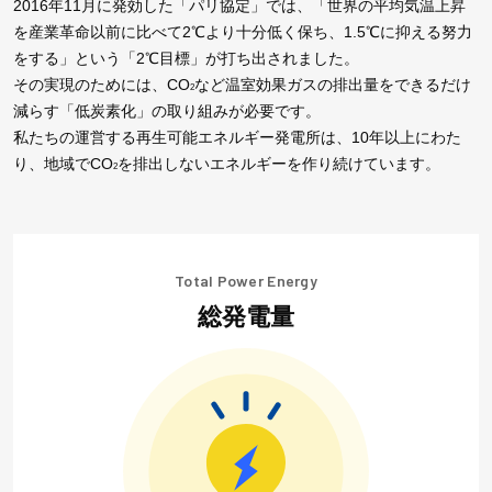
2016年11月に発効した「パリ協定」では、「世界の平均気温上昇
を産業革命以前に比べて2℃より十分低く保ち、1.5℃に抑える努力
をする」という「2℃目標」が打ち出されました。
スパークス・グループ
その実現のためには、CO
など温室効果ガスの排出量をできるだけ
2
減らす「低炭素化」の取り組みが必要です。
スパークス・グループ株式会社
私たちの運営する再生可能エネルギー発電所は、10年以上にわた
スパークス・アセット・マネジメント株式会社
り、地域でCO
を排出しないエネルギーを作り続けています。
2
スパークス・アセット・トラスト＆マネジメント株式会社
スパークス・インベストメント株式会社
SPARX Asset Management Korea Co., Ltd.
SPARX Asia Investment Advisors Limited
総発電量